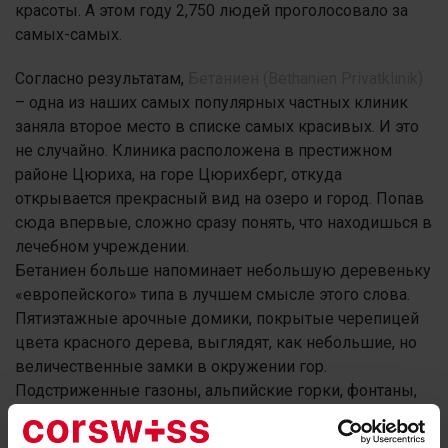
красоты. А этом году 2,750 людей проголосовало за
самых-самых.
Согласно результатам,
Бетаниен (Bethanien Privatklinik)
– одна из наших самых популярных частных клиник
заняла второе место в списке самых красивых. И это
не случайно. Клиника расположена в престижном
районе Цюриха, на горе Цюрихберг, откуда
открывается прекрасный вид на озеро и город. Попав
сюда впервые, сложно сразу понять, что находишься в
лечебном учреждении.
Бетаниен больше напоминает небольшую деревеньку
«европейского» типа в лучшем смысле этого слова.
Пятиэтажные арочные домики, покрытые черепицей
цвета красного дерева, выглядят, как небольшие, но
величественные замки в окружении гор.
Подстриженные газоны, альпийские горки, фонтаны,
декоративные украшения – лаконичный, но очень
образный ландшафтный дизайн.