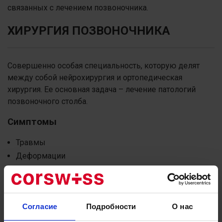
связанных с лечением позвоночника.
ХИРУРГИЯ ПОЗВОНОЧНИКА
Совершенно особая специальность, которую делят
между собой нейрохирургия и ортопедическая
хирургия. Ее основная задача – лечение патологий
позвоночного столба.
Симптомы
Травмы
Деформации
Искривления
Опухоли
Дегенеративные заболевания (вроде артроза)
Согласие
Подробности
О нас