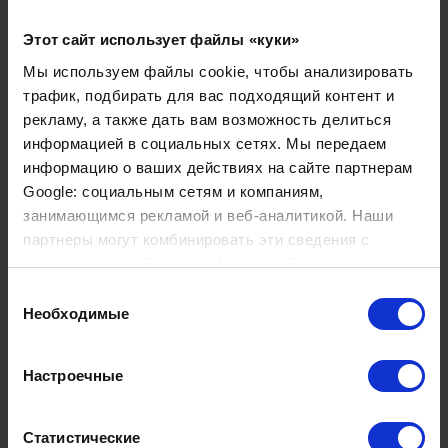
Все виды операций на позвоночнике у лучших
нейрохирургов цюрихской частной клиники Бетаниен.
Этот сайт использует файлы «куки»
Мы используем файлы cookie, чтобы анализировать
Наши преимущества
трафик, подбирать для вас подходящий контент и
рекламу, а также дать вам возможность делиться
Передовые малоинвазивные методики, не
информацией в социальных сетях. Мы передаем
повреждающие окружающие здоровые ткани
информацию о ваших действиях на сайте партнерам
Минимальные разрезы
Google: социальным сетям и компаниям,
Короткая госпитализация
занимающимся рекламой и веб-аналитикой. Наши
Быстрая реабилитация
партнеры могут комбинировать эти сведения с
Помощь в выборе клиники и врача
предоставленной вами информацией, а также
Помощь в оформлении швейцарской визы
данными, которые они получили при использовании
Выбор
Проживание в комфорте на уровне пятизвёздочного
вами их сервисов.
Необходимые
согласия
отеля
Настроечные
Передовые методы лечения нейрохирургов
позволяют найти решение самых разных
Статистические