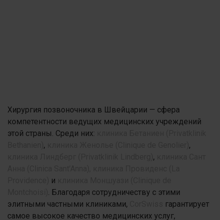
Хирургия позвоночника в Швейцарии — сфера
компетентности ведущих медицинских учреждений
этой страны. Среди них:
клиника Бетаниен (Privatklinik
Bethanien)
,
клиника Женолье (Clinique de Genolier)
,
клиника Линдберг (Privatklinik Lindberg)
,
клиника Сант
Анна (Clinica Sant’Anna),
клиника Провиденс (La
Providence)
и
клиника Моншуази (Clinique de
Montchoisi)
. Благодаря сотрудничеству с этими
элитными частными клиниками,
CorSwiss
гарантирует
самое высокое качество медицинских услуг,