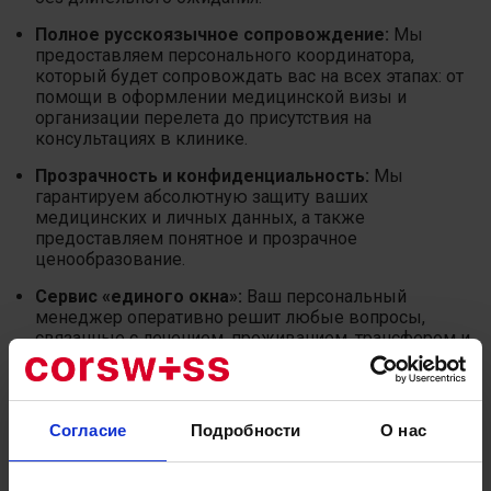
Полное русскоязычное сопровождение:
Мы
предоставляем персонального координатора,
который будет сопровождать вас на всех этапах: от
помощи в оформлении медицинской визы и
организации перелета до присутствия на
консультациях в клинике.
Прозрачность и конфиденциальность:
Мы
гарантируем абсолютную защиту ваших
медицинских и личных данных, а также
предоставляем понятное и прозрачное
ценообразование.
Сервис «единого окна»:
Ваш персональный
менеджер оперативно решит любые вопросы,
связанные с лечением, проживанием, трансфером и
досугом.
Сделайте первый шаг к лечению в одной из
Согласие
Подробности
О нас
лучших клиник мира!