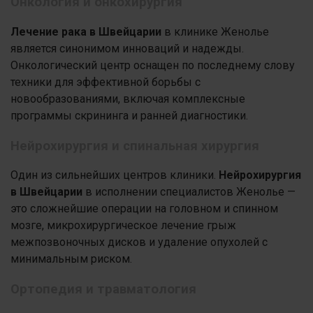
Онкология и онкохирургия
Лечение рака в Швейцарии
в клинике Женолье
является синонимом инноваций и надежды.
Онкологический центр оснащен по последнему слову
техники для эффективной борьбы с
новообразованиями, включая комплексные
программы скрининга и ранней диагностики.
Нейрохирургия и спинальная хирургия
Один из сильнейших центров клиники.
Нейрохирургия
в Швейцарии
в исполнении специалистов Женолье —
это сложнейшие операции на головном и спинном
мозге, микрохирургическое лечение грыж
межпозвоночных дисков и удаление опухолей с
минимальным риском.
Ортопедия и травматология