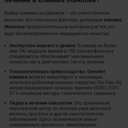
лечение в клинике Женолье?
Выбор клиники за рубежом — это ответственное
решение. Вот ключевые факторы, делающие
клинику
Женолье
предпочтительным выбором для тех, кто
ищет бескомпромиссное медицинское качество:
Экспертиза мирового уровня:
Команда из более
чем 190 ведущих врачей и 150 узкопрофильных
специалистов обеспечивает максимальную
точность как в диагностике, так и в лечении.
Технологическое превосходство:
Genolier
клиника
активно инвестирует в инновации,
используя роботизированную хирургию (Da Vinci Xi),
интраоперационную лучевую терапию (IORT), ПЭТ/
КТ и новейшие методы генетического скрининга.
Лидер в лечении онкологии:
Это признанный
европейский центр по лечению рака молочной
железы, простаты и других онкологических
заболеваний. Здесь применяются самые
современные протоколы химиотерапии,