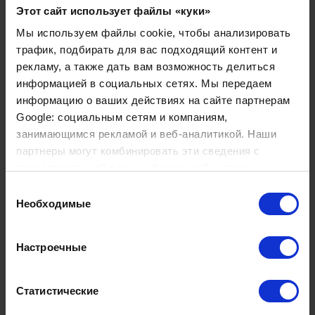
Свяжитесь с CorSwiss
уже сегодня, чтобы получить
Этот сайт использует файлы «куки»
индивидуальный план лечения и предварительную
Мы используем файлы cookie, чтобы анализировать
смету от
клиники Женолье в Швейцарии
. Наша
трафик, подбирать для вас подходящий контент и
команда готова предоставить исчерпывающую
рекламу, а также дать вам возможность делиться
консультацию и организовать вашу поездку на самом
информацией в социальных сетях. Мы передаем
высоком уровне.
информацию о ваших действиях на сайте партнерам
Google: социальным сетям и компаниям,
занимающимся рекламой и веб-аналитикой. Наши
партнеры могут комбинировать эти сведения с
предоставленной вами информацией, а также
данными, которые они получили при использовании
Выбор
вами их сервисов.
Необходимые
согласия
Настроечные
Статистические