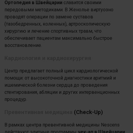
Ортопедия в Швейцарии
славится своими
передовыми методиками. В Женолье виртуозно
проводят операции по замене суставов
(тазобедренных, коленных), артроскопическую
хирургию и лечение спортивных травм, что
обеспечивает пациентам максимально быстрое
восстановление.
Кардиология и кардиохирургия
Центр предлагает полный цикл кардиологической
помощи: от высокоточной диагностики аритмий и
ишемической болезни сердца до проведения
стентирования, абляции и других интервенционных
процедур.
Превентивная медицина
(Check-Up)
В рамках центра превентивной медицины Nescens
действуют элитные программы
чек-ап в Швейцарии
.