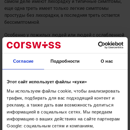
самом деле имеют лихорадку и типичные симптомы,
еще одна треть имеет только легкие симптомы
простуды без лихорадки, а последняя треть остается
бессимптомной.
Особенно у пожилых людей или людей с ослабленной
иммунной системой высокая температура и
выраженные признаки болезни часто
отсутствуют. Однако у пожилых людей также могут
Согласие
Подробности
О нас
проявляться такие симптомы, как спутанность
сознания и дезориентация.
Этот сайт использует файлы «куки»
Вакцинация от гриппа
Мы используем файлы cookie, чтобы анализировать
трафик, подбирать для вас подходящий контент и
Настоящий вирусный грипп (грипп) – это не простая
рекламу, а также дать вам возможность делиться
простуда, а серьезное заболевание. В частности,
информацией в социальных сетях. Мы передаем
следует вакцинировать хронически больных , лиц
информацию о ваших действиях на сайте партнерам
старше 60 лет и беременных женщин , так как эти
Google: социальным сетям и компаниям,
группы населения имеют повышенный риск развития