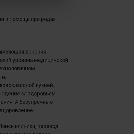
ия и помощь при родах
авляющая лечения.
сокий уровень медицинской
технологичном
ти.
ервоклассной кухней.
блюдение за здоровьем
нения. А безупречные
ыздоровление.
Поиск клиники, перевод