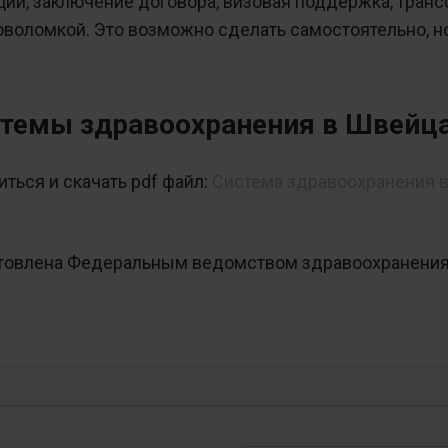
ии, заключение договора, визовая поддержка, транс
оволомкой. Это возможно сделать самостоятельно, н
стемы здравоохранения в Швейц
ться и скачать pdf файл:
Система здравоохранения 
отовлена Федеральным ведомством здравоохранени