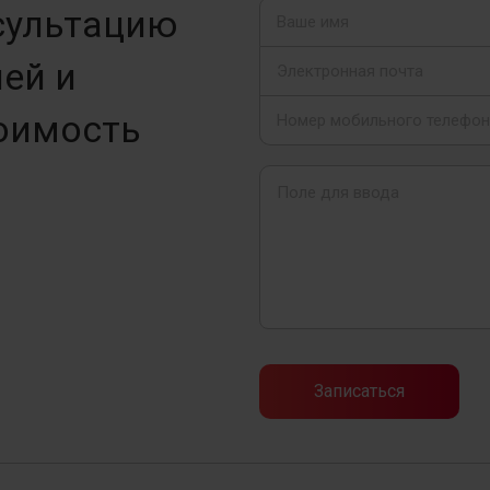
сультацию
ей и
оимость