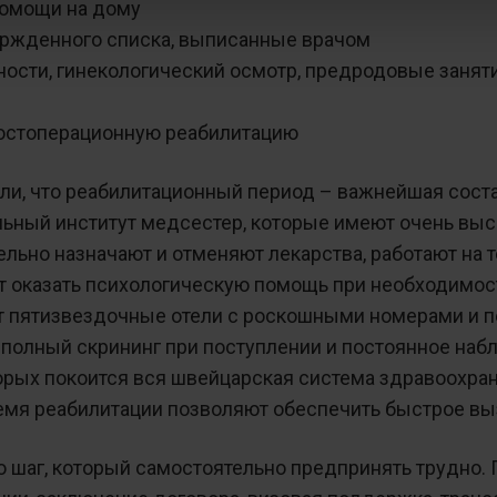
помощи на дому
вержденного списка, выписанные врачом
ости, гинекологический осмотр, предродовые занят
постоперационную реабилитацию
ли, что реабилитационный период – важнейшая сост
льный институт медсестер, которые имеют очень вы
ельно назначают и отменяют лекарства, работают на 
т оказать психологическую помощь при необходимос
 пятизвездочные отели с роскошными номерами и п
 полный скрининг при поступлении и постоянное на
оторых покоится вся швейцарская система здравоохра
емя реабилитации позволяют обеспечить быстрое в
 шаг, который самостоятельно предпринять трудно. 