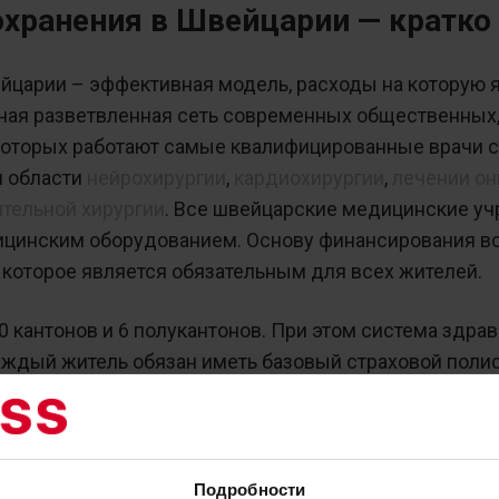
хранения в Швейцарии — кратко
царии – эффективная модель, расходы на которую 
мная разветвленная сеть современных общественных,
которых работают самые квалифицированные врачи с
и области
нейрохирургии
,
кардиохирургии
,
лечении он
ительной хирургии
. Все швейцарские медицинские у
инским оборудованием. Основу финансирования вс
 которое является обязательным для всех жителей.
 кантонов и 6 полукантонов. При этом система здра
каждый житель обязан иметь базовый страховой поли
и составляют 11,5% ВВП. В среднем граждане тратят
цину. В 2017 году ежемесячный страховой взнос ка
авил 447 швейцарских франков (более 27 тысяч рубл
Подробности