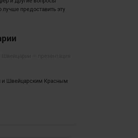
фер и другие вопросы
о лучше предоставить эту
арии
в Швейцарии — презентация
я и Швейцарским Красным