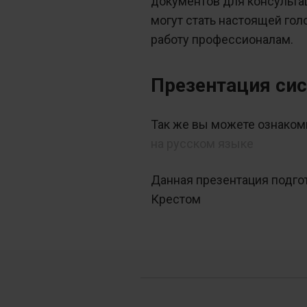
документов для консультац
могут стать настоящей гол
работу профессионалам.
Презентация си
Так же вы можете ознакоми
на русском языке
Данная презентация подг
Крестом