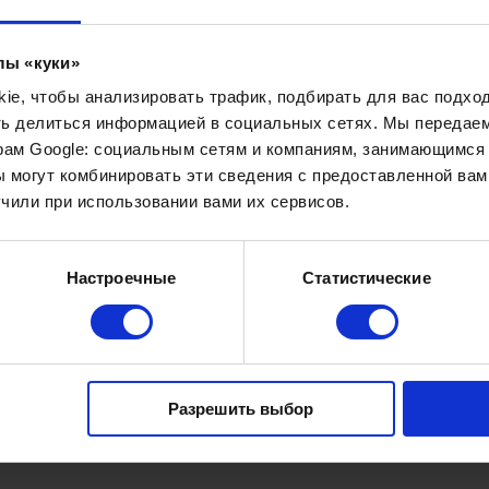
ой помощи содержатся на средства кантонов. На баз
е факультеты, которые готовят специалистов по раз
лы «куки»
аторные медицинские учреждения, дома престарелы
e, чтобы анализировать трафик, подбирать для вас подход
хроническими заболеваниями также могут получать г
ть делиться информацией в социальных сетях. Мы передае
ирует местным жителям оказание качественной мед
рам Google: социальным сетям и компаниям, занимающимся 
т большое количество частных клиник, имеющих саму
 могут комбинировать эти сведения с предоставленной вам
 до службы скорой помощи.
чили при использовании вами их сервисов.
ыше 60 страховых компаний, каждая из которых пре
Настроечные
Статистические
независимо от состояния здоровья. В стране сущест
: для работающих и безработных граждан, инвалидо
и и материнству, страхование от несчастного случая 
ключает в себя:
Разрешить выбор