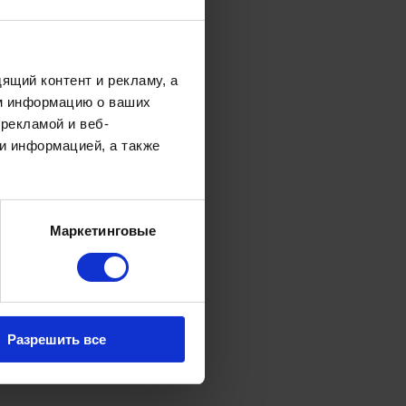
е кантональных госпиталей
ным направлениям.
х, учреждения для
ящий контент и рекламу, а
осударственные субсидии.
м информацию о ваших
ицинской помощи. Помимо
рекламой и веб-
ю разную специализацию –
и информацией, а также
доставляет основные
Маркетинговые
вует много видов
в, пожилых людей,
на производстве и т. д.
Разрешить все