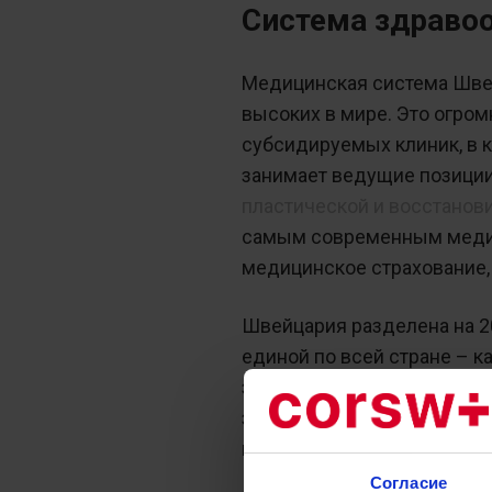
Система здравоо
Медицинская система Швей
высоких в мире. Это огро
субсидируемых клиник, в 
занимает ведущие позици
пластической и восстанов
самым современным медиц
медицинское страхование,
Швейцария разделена на 20
единой по всей стране – 
здравоохранение Швейцари
заработной платы на меди
гражданина в среднем сост
Согласие