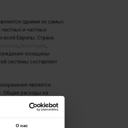
являются одними из самых
 частных и частных
о всей Европы. Страна
кологии
,
ортопедии
,
чреждения оснащены
ей системы составляет
воохранения является
с. Общие расходы на
 около 10% своей
ждого совершеннолетнего
ей).
О нас