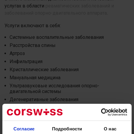
услугах в области
ревматических заболеваний и
заболеваний опорно-двигательного аппарата
.
Услуги включают в себя:
Системные воспалительные заболевания
Расстройства спины
Артроз
Инфильтрация
Кристаллические заболевания
Мануальная медицина
Ультразвуковые исследования опорно-
двигательной системы
Дегенеративные заболевания
Мы рады работать с профессором, доктором
медицины Бетом Михелем, доктором медицины
Барбарой Мейер и доктором медицины Пиусом
Согласие
Подробности
О нас
Брюльманном и желаем им отличного старта в нашей