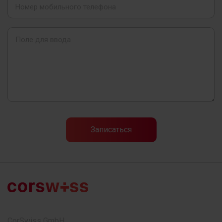
CorSwiss GmbH