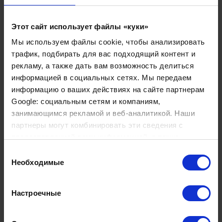
клинике.
Этот сайт использует файлы «куки»
Бет Михель возглавлял ревматическое отделение
Мы используем файлы cookie, чтобы анализировать
Университетской клиники Цюриха с 1993 по 2016 год, а
трафик, подбирать для вас подходящий контент и
также с 2006 года является президентом
общества
рекламу, а также дать вам возможность делиться
ревматологии Швейцарии
.
информацией в социальных сетях. Мы передаем
Барбара Мейер с 2013 по 2016 год работала главным
информацию о ваших действиях на сайте партнерам
врачом отделения ревматологии Университетской
Google: социальным сетям и компаниям,
клиники Балгриста.
занимающимся рекламой и веб-аналитикой. Наши
партнеры могут комбинировать эти сведения с
Пиус Брюльман — главный врач Университетской
предоставленной вами информацией, а также
клиники Цюриха с 1993 по 2016 год.
данными, которые они получили при использовании
Выбор
вами их сервисов.
Необходимые
согласия
Клиника Бетаниен
является одним из лучших
медицинских комплексов в Цюрихе и Швейцарии в
целом. Расположена в привилегированном месте с
Настроечные
прекрасным видом на Цюрихское озеро и город. Тут
ежегодно проходит лечение более 3500 пациентов со