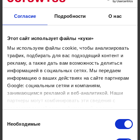
специалисты, выходящие за рамки своих
обязанностей, в плане заботы о семье, проходящей
Согласие
Подробности
О нас
лечение.
Несмотря на то, что опрашиваемые главным образом
Этот сайт использует файлы «куки»
были удовлетворены оказанной помощью, участники
отметили ряд вопросов, которые вызвали
Мы используем файлы cookie, чтобы анализировать
определенные трудности. К ним относятся:
трафик, подбирать для вас подходящий контент и
рекламу, а также дать вам возможность делиться
частая смена врача или получение помощи от других
информацией в социальных сетях. Мы передаем
отделений, что для них представляло отсутствие
информацию о ваших действиях на сайте партнерам
непрерывной помощи;
Google: социальным сетям и компаниям,
языковые проблемы;
занимающимся рекламой и веб-аналитикой. Наши
проблемы с вопросами репродуктивного здоровья
партнеры могут комбинировать эти сведения с
ребенка.
предоставленной вами информацией, а также
Кроме того, пациенты предложили несколько
данными, которые они получили при использовании
Выбор
способов улучшения госпитализации и
вами их сервисов.
Необходимые
согласия
удовлетворение, тем самым, пациента.