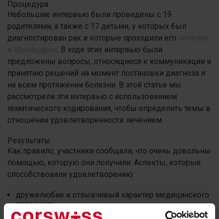
Процедура
Небольшие интервью были проведены с 19
родителями, а также с 17 детьми, у которых был
диагностирован рак и которые проходили его
лечение
в Швейцарии
. В ходе этих интервью были
предложены вопросы, относящиеся к коммуникации и
принятию решений на момент постановки диагноза и
на всем протяжении болезни. В этой статье мы
рассмотрели эти интервью с использованием
тематического кодирования, чтобы определить темы в
отношении удовлетворенности лечением.
Результаты
Как правило, участники сообщали, что очень довольны
помощью, которую они получили. Аспекты, которые
способствовали удовлетворению:
дружелюбие и отзывчивый характер медицинского
персонала;
предупредительность в общении;