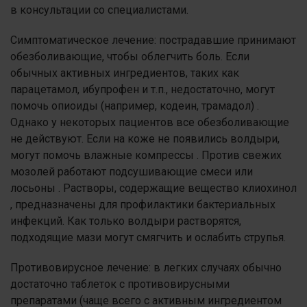
в консультации со специалистами.
Симптоматическое лечение: пострадавшие принимают
обезболивающие, чтобы облегчить боль. Если
обычных активных ингредиентов, таких как
парацетамол, ибупрофен и т.п., недостаточно, могут
помочь опиоиды (например, кодеин, трамадол) .
Однако у некоторых пациентов все обезболивающие
не действуют. Если на коже не появились волдыри,
могут помочь влажные компрессы . Против свежих
мозолей работают подсушивающие смеси или
лосьоны . Растворы, содержащие вещество клиохинол
, предназначены для профилактики бактериальных
инфекций. Как только волдыри растворятся,
подходящие мази могут смягчить и ослабить струпья.
Противовирусное лечение: в легких случаях обычно
достаточно таблеток с противовирусными
препаратами (чаще всего с активным ингредиентом