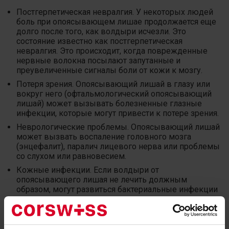
Постгерпетическая невралгия. У некоторых людей
боль при опоясывающем лишае продолжается еще
долго после того, как волдыри исчезли. Это
состояние известно как постгерпетическая
невралгия. Это происходит, когда поврежденные
нервные волокна посылают запутанные и
преувеличенные сигналы боли от кожи к мозгу.
Потеря зрения. Опоясывающий лишай в глазу или
вокруг него (офтальмологический опоясывающий
лишай) может вызывать болезненные глазные
инфекции, которые могут привести к потере зрения.
Неврологические проблемы. Опоясывающий лишай
может вызвать воспаление головного мозга
(энцефалит), паралич лицевого нерва или проблемы
со слухом или равновесием.
Кожные инфекции. Если волдыри от
опоясывающего лишая не лечить должным
образом, могут развиться бактериальные инфекции
кожи.
Лечение