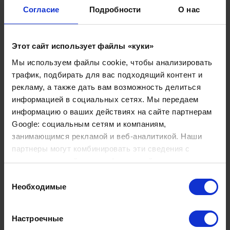
Согласие
Подробности
О нас
Ранняя диагностика очень важна
Из-за неспецифичности начальных симптомов
Этот сайт использует файлы «куки»
диагностика часто затруднена, особенно в начале
Мы используем файлы cookie, чтобы анализировать
заболевания. Однако сделать это нужно как можно
трафик, подбирать для вас подходящий контент и
раньше, чтобы иметь возможность начать
рекламу, а также дать вам возможность делиться
противовирусную терапию. Своевременное лечение
информацией в социальных сетях. Мы передаем
позволяет значительно снизить риск отдаленных
информацию о ваших действиях на сайте партнерам
последствий и осложнений. Терапия наиболее
Google: социальным сетям и компаниям,
эффективна , если ее начать в течение первых трех
занимающимся рекламой и веб-аналитикой. Наши
дней (72 часов) после появления сыпи. Поэтому
партнеры могут комбинировать эти сведения с
рекомендуется обратиться за медицинской помощью,
предоставленной вами информацией, а также
как только возникнут первые подозрения.
данными, которые они получили при использовании
Выбор
вами их сервисов.
Необходимые
В большинстве случаев специалистам достаточно
согласия
посмотреть на пораженные участки кожи, чтобы четко
идентифицировать опоясывающий герпес.
Настроечные