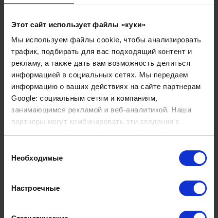
В юном возрасте и здоровой взрослой жизни
Этот сайт использует файлы «куки»
белковый гомеостаз и основные клеточные
механизмы эффективного управления его качеством
Мы используем файлы cookie, чтобы анализировать
являются:
трафик, подбирать для вас подходящий контент и
рекламу, а также дать вам возможность делиться
Молекулярные шапероны, действующие в
информацией в социальных сетях. Мы передаем
качестве заполнителя разворачивающихся
информацию о ваших действиях на сайте партнерам
и сворачивающихся ферментов.
Google: социальным сетям и компаниям,
Шапероны закрытой формы протеиназ,
действующие совокупно
занимающимся рекламой и веб-аналитикой. Наши
разворачивающихся и деградирующих
партнеры могут комбинировать эти сведения с
ферментов.
предоставленной вами информацией, а также
Агресомы, действующие в качестве
данными, которые они получили при использовании
совокупности механизмов уплотнения.
Выбор
Аутофагосомы, действующие в качестве
вами их сервисов.
Необходимые
согласия
агрегатных деградирующих органелл.
По неясным причинам эти клеточные защитные
Настроечные
функции постепенно становятся недееспособными.
Белковый гомеостаз работает хуже с возрастом, что