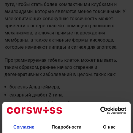
пути, чтобы стать более компактными клубками и
амилоидами, которые являются менее токсичными. У
млекопитающих совокупная токсичность может
привести к потере тканей с помощью различных
механизмов, включая прямые повреждения
мембраны, а также активные формы кислорода,
которые изменяют липиды и сигнал для апоптоза.
Программируемая гибель клеток может вызвать,
таким образом, раннее начало старения и
дегенеративных заболеваний в целом, таких как:
болезнь Альцгеймера,
сахарный диабет 2 типа,
амиотрофический боковой склероз,
болезнь Паркинсона,
Это, в конечном счете, приведет к сокращению
Согласие
Подробности
О нас
продолжительности жизни.