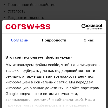
Постоянное беспокойство
Усталость
Раздражительность
Невозможность сосредоточиться
Страх потери контроля над собой или ощущение
отчуждения от окружающего мира
(дереализация)Иногда тревожные расстройства,
Согласие
Подробности
О нас
вместе с другими состояниями, такими как
депрессия, шизофрения и биполярное расстройство,
могут привести к самоповреждению или суициду.
Этот сайт использует файлы «куки»
Мы используем инновационные методы, такие
как
Dermatoglyphic and Pathodermal Diagnostic
Мы используем файлы cookie, чтобы анализировать
Geneticity (DPDG)
, чтобы лечить психологические
трафик, подбирать для вас подходящий контент и
причины этого расстройства. Дополнительные
формы терапии, такие как самогипноз, биофидбек,
рекламу, а также дать вам возможность делиться
йога, медитация, акупунктура, массаж и
информацией в социальных сетях. Мы передаем
ароматерапия, помогают достичь и поддерживать
информацию о ваших действиях на сайте партнерам
низкий уровень стресса.
Google: социальным сетям и компаниям,
Мы предоставляем индивидуальный подход к
занимающимся рекламой и веб-аналитикой. Наши
каждому пациенту, учитывая его уникальные
партнеры могут комбинировать эти сведения с
потребности и особенности. Вот некоторые из