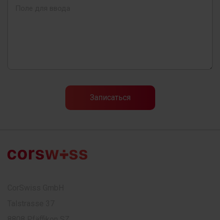
CorSwiss GmbH
Talstrasse 37
8808 Pfäffikon SZ