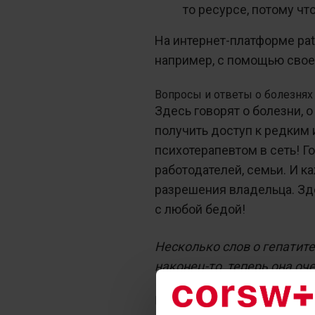
то ресурсе, потому чт
На интернет-платформе pat
например, с помощью своег
Вопросы и ответы о болезнях
Здесь говорят о болезни,
получить доступ к редким
психотерапевтом в сеть! Г
работодателей, семьи. И 
разрешения владельца. Зд
с любой бедой!
Несколько слов о гепатите 
наконец-то, теперь она оч
Цель patientube