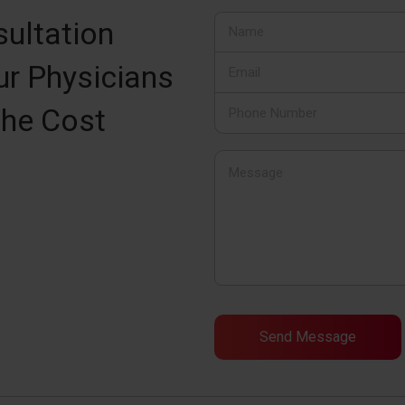
ultation
ur Physicians
the Cost