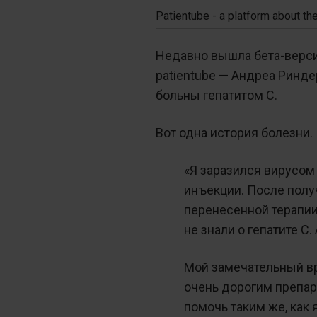
Patientube - a platform about th
Недавно вышла бета-верс
patientube — Андреа Ринд
больны гепатитом С.
Вот одна история болезни.
«Я заразился вирусом
инъекции. После полу
перенесенной терапии 
не знали о гепатите 
Мой замечательный вр
очень дорогим препара
помочь таким же, как 