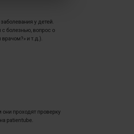
заболевания у детей.
 с болезнью, вопрос о
врачом?» и т.д.).
м они проходят проверку
а patientube.