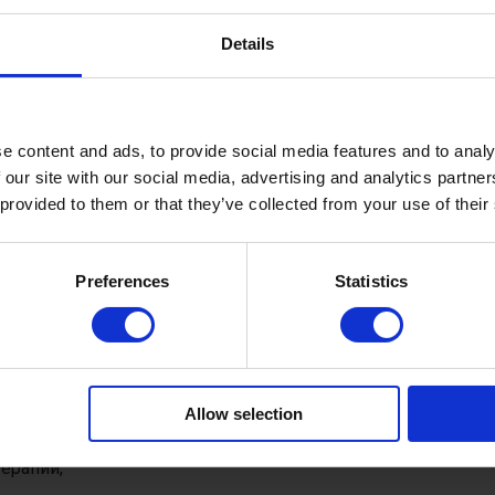
чен и получать доступ к необходимым лекарствам. О
 страховые компании оплачивают только пациентов 
Details
низовать взаимодействие пострадавших людей в их с
e content and ads, to provide social media features and to analy
патите С.
 our site with our social media, advertising and analytics partn
 provided to them or that they’ve collected from your use of their
 начала работать с гепатитом С, ее создатели предл
одходы к лечению других «общих заболеваний»:
Preferences
Statistics
, такие как рак молочной железы, рак предстательной жел
болевания (болезнь Паркинсона, Альцгеймера / слабоумие)
Allow selection
я сна,
ерапии,