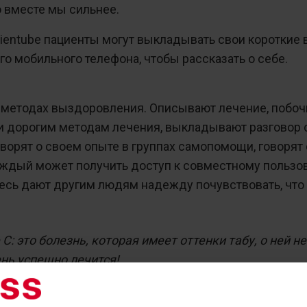
о вместе мы сильнее.
ientube пациенты могут выкладывать свои короткие 
о мобильного телефона, чтобы рассказать о себе.
 о методах выздоровления. Описывают лечение, побо
 и дорогим методам лечения, выкладывают разговор
оворят о своем опыте в группах самопомощи, говорят 
каждый может получить доступ к совместному пользо
есь дают другим людям надежду почувствовать, что
C: это болезнь, которая имеет оттенки табу, о ней не
ень успешно лечится!