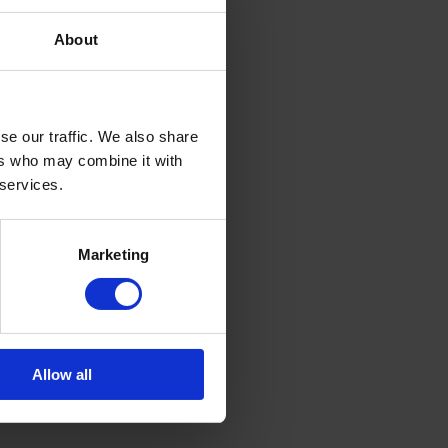
ни по-прежнему настолько
с поздними стадиями
About
реде, чтобы они были
se our traffic. We also share
ers who may combine it with
 services.
агают выйти на следующий
Marketing
езы и т.д.,
,
Allow all