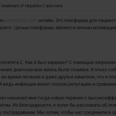
e treatment of Hepatitis C and more
ия
patientube.com
онлайн. Это платформа для пациент
ернечт. Целью платформы является личная мотивация
 гепатита С. Как я был заражен? С помощью загрязне
чения диагноза моя жизнь была сломана. Я плохо себ
во время лечения и даже друзья заметили, что я пло
С. А ведь инфекция имеет плохую репутацию и сравн
ач назначил мне тогда новую терапию с высокоэффе
том. Из благодарности, я хотел бы рассказать об это
я, пострадавшим. Мы хотим, чтобы нас соединили в о