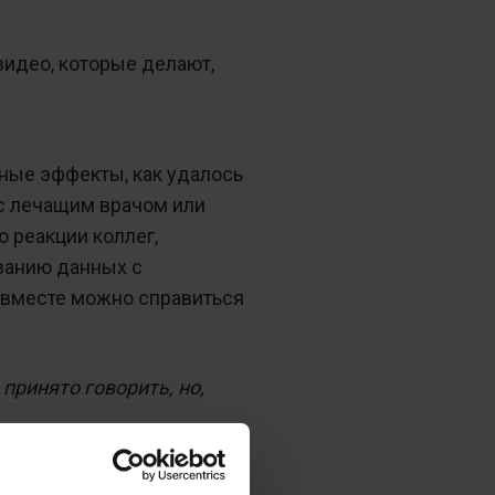
видео, которые делают,
чные эффекты, как удалось
 с лечащим врачом или
о реакции коллег,
ванию данных с
 вместе можно справиться
 принято говорить, но,