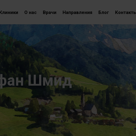
Клиники
О нас
Врачи
Направления
Блог
Контакт
фан Шмид