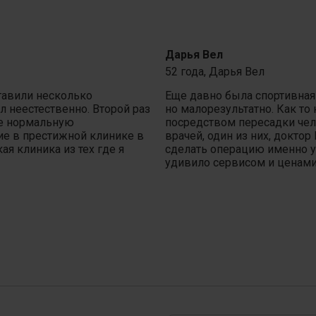
Дарья Вел
52 года,
Дарья Вел
тавили несколько
Еще давно была спортивная
 неестественно. Второй раз
но малорезультатно. Как то
бе нормальную
посредством пересадки чел
ие в престижной клинике в
врачей, один из них, докто
я клиника из тех где я
сделать операцию именно у
удивило сервисом и ценами