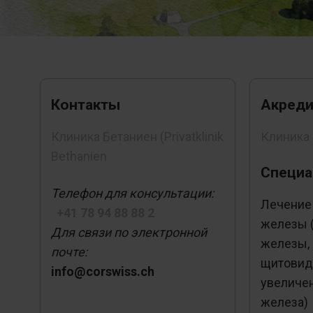
Контакты
Акреди
Клиника Бетаниен (Privatklinik
Клиника
Bethanien
Специа
Телефон для консультации:
Лечение
+41 78 94 88 88 2
железы 
Для связи по электронной
железы,
почте:
щитовид
info@corswiss.ch
увеличе
железа)