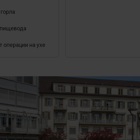
 горла
 пищевода
 операции на ухе