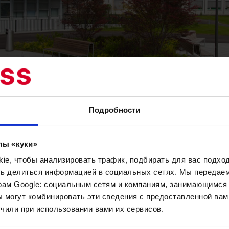
ыт
Подробности
Закончил медицинскую ун
of. Dr. med. Stephan
лы «куки»
Работал в университетско
пециалистом частной
e, чтобы анализировать трафик, подбирать для вас подход
1999 – 2006 – директор х
асти
ть делиться информацией в социальных сетях. Мы передае
Университетской больни
ургии. Общая
рам Google: социальным сетям и компаниям, занимающимся 
С 2006 года – работает в 
тывает более 30 лет.
 могут комбинировать эти сведения с предоставленной вам
хирургии и в клинике Бет
чили при использовании вами их сервисов.
занимался научными
«Corswiss – отлична
дня сотрудничает с