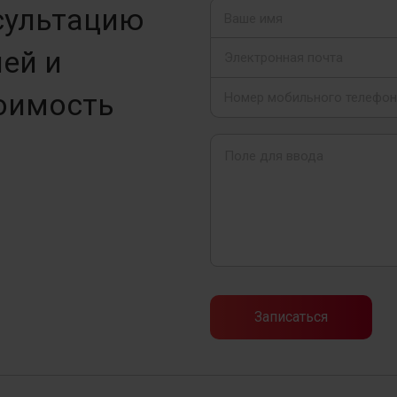
сультацию
ей и
оимость