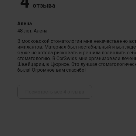
4
отзыва
Алена
48 лет,
Алена
В московской стоматологии мне некачественно вс
имплантов. Материал был нестабильный и выглядел
я уже не хотела рисковать и решила позволить се
стоматологию. В CorSwiss мне организовали лечен
Швейцарии, в Цюрихе. Это лучшая стоматологическа
была! Огромное вам спасибо!
Посмотреть все 4 отзыва