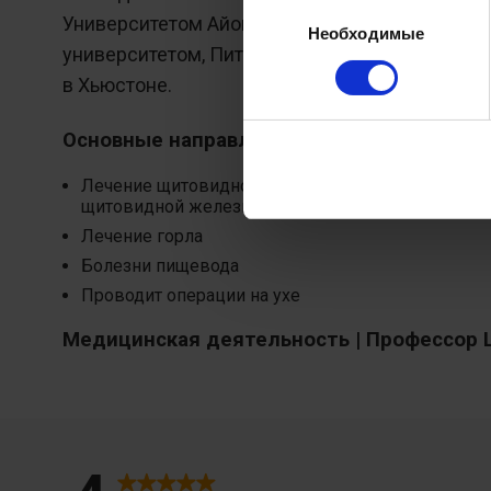
Выбор
Университетом Айовы, Техасским университе
Необходимые
согласия
университетом, Питсбургским университетом,
в Хьюстоне.
Основные направления деятельности:
Лечение щитовидной железы (рак щитовидной 
щитовидной железы, увеличенная щитовидная ж
Лечение горла
Болезни пищевода
Проводит операции на ухе
Медицинская деятельность | Профессор