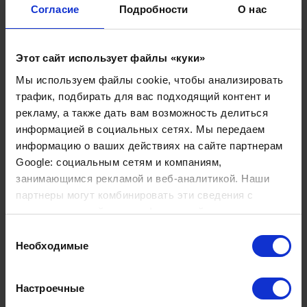
щитовидной железы и сосудов.
Согласие
Подробности
О нас
ЭКГ и ЭхоКГ под нагрузкой: Комплексная
оценка состояния сердечно-сосудистой
Этот сайт использует файлы «куки»
системы.
Мы используем файлы cookie, чтобы анализировать
Гастроскопия и колоноскопия (при
трафик, подбирать для вас подходящий контент и
показаниях): «Золотой стандарт»
рекламу, а также дать вам возможность делиться
диагностики заболеваний ЖКТ.
информацией в социальных сетях. Мы передаем
информацию о ваших действиях на сайте партнерам
Консультации узкопрофильных
Google: социальным сетям и компаниям,
специалистов:
По результатам диагностики
занимающимся рекламой и веб-аналитикой. Наши
вас проконсультируют кардиолог, онколог,
партнеры могут комбинировать эти сведения с
невролог или другие необходимые врачи.
предоставленной вами информацией, а также
Заключительный отчет и рекомендации:
данными, которые они получили при использовании
Выбор
Вы получаете подробное медицинское
вами их сервисов.
Необходимые
согласия
заключение на русском языке с результатами
всех исследований и персональным планом
Настроечные
по поддержанию здоровья и профилактике