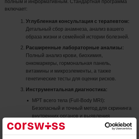
полным и информативным. Стандартная программа
включает:
Углубленная консультация с терапевтом:
Детальный сбор анамнеза, анализ вашего
образа жизни и семейной истории болезней.
Расширенные лабораторные анализы:
Полный анализ крови, биохимия,
онкомаркеры, гормональная панель,
витамины и микроэлементы, а также
генетические тесты для оценки рисков.
Инструментальная диагностика:
МРТ всего тела (Full-Body MRI):
Безопасный и точный метод для скрининга
внутренних органов и выявления
новообразований.
УЗИ органов брюшной полости,