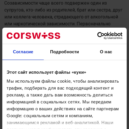
Созависимости чаще всего подвержен один из
супругов, кто-либо из родителей, брат или сестра, друг
или коллега человека, страдающего от алкогольной
или наркотической зависимости. Первоначально
термин созависимости использовался в отношении
партнеров по химической зависимости, людей,
живущих с зависимым человеком или
поддерживающих с ним отношения. Аналогичные
Согласие
Подробности
О нас
тенденции были замечены у людей, состоящих в связи
с хронически или психически больными. Однако в
настоящее время этот термин применяется для
Этот сайт использует файлы «куки»
определения любого созависимого лица из любой
Мы используем файлы cookie, чтобы анализировать
дисфункциональной семьи.
трафик, подбирать для вас подходящий контент и
рекламу, а также дать вам возможность делиться
Дисфункциональная семья и её влияние на
информацией в социальных сетях. Мы передаем
развитие созависимости
информацию о ваших действиях на сайте партнерам
Google: социальным сетям и компаниям,
Дисфункциональная семья – семья, члены которой
занимающимся рекламой и веб-аналитикой. Наши
страдают от страха, гнева, боли или стыда, при этом