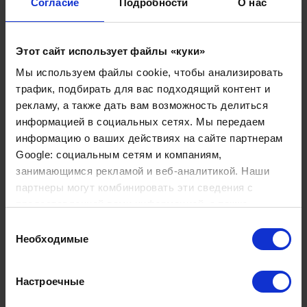
Согласие
Подробности
О нас
развития новорожденного. В Швейцарии неонатология
является высоко развитой отраслью, где врачи
применяют самые современные методы лечения и
Этот сайт использует файлы «куки»
обследования, обеспечивая новорожденным
наилучший возможный старт в жизни.
Мы используем файлы cookie, чтобы анализировать
трафик, подбирать для вас подходящий контент и
рекламу, а также дать вам возможность делиться
Наши преимущества
информацией в социальных сетях. Мы передаем
информацию о ваших действиях на сайте партнерам
1. Высокий качественный уровень
Google: социальным сетям и компаниям,
подготовки кадров
занимающимся рекламой и веб-аналитикой. Наши
Наша команда
состоит из высококвалифицированных
партнеры могут комбинировать эти сведения с
специалистов, каждый из которых прошел
предоставленной вами информацией, а также
тщательную подготовку и регулярно повышает свою
данными, которые они получили при использовании
Выбор
квалификацию. Наши педиатры, медсестры и другой
вами их сервисов.
Необходимые
согласия
медицинский персонал обладают глубокими знаниями
и опытом в лечении детей и подростков, что позволяет
Настроечные
им обеспечивать высокое качество медицинского
обслуживания.