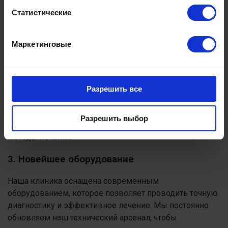
Статистические
2. Использование передовых научных и
технических разработок
Маркетинговые
Мы активно внедряем новейшие достижения в
области медицины и технологий. Наши методы
диагностики и лечения основаны на последних
научных исследованиях и разработках, что гарантирует
Разрешить все
актуальность и эффективность оказанной
медицинской помощи. Мы следим за инновациями и
Разрешить выбор
применяем только проверенные и безопасные
методы лечения.
3. Новейшее оборудование
Наша клиника оснащена современным
оборудованием, которое позволяет проводить точную
диагностику и эффективное лечение. Мы постоянно
обновляем наш технический арсенал, чтобы