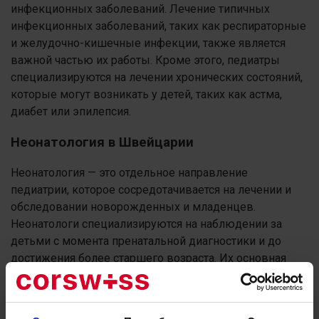
инфекционных заболеваний. Лечение типичных
инфекционных заболеваний, таких как респираторные
и желудочно-кишечные инфекции, также является
важной частью их работы. Кроме этого, педиатры
специализируются на лечении хронических состояний,
которые могут возникать у детей, таких как астма,
диабет или эпилепсия.
Неонатология в Швейцарии
Неонатология — это отдельное направление
педиатрии, которое сосредотачивается на лечении и
обследовании новорожденных и младенцев.
Неонатологи специализируются на наблюдении за
детьми с момента пренатальной диагностики и до
достижения более старшего возраста. Их основная
задача заключается в выявлении и лечении
характерных для этого периода жизни заболеваний, а
также в оценке физического и психологического