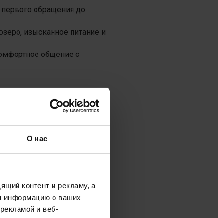
т первого обращения до
зеро, изысканное питание и
комфортное общение с
ии
зависит от выбранной
представлены
О нас
ченные в цену
ящий контент и рекламу, а
гонорары врача и акушерки,
м информацию о ваших
а, питание.
рекламой и веб-
 и анестезиолога,