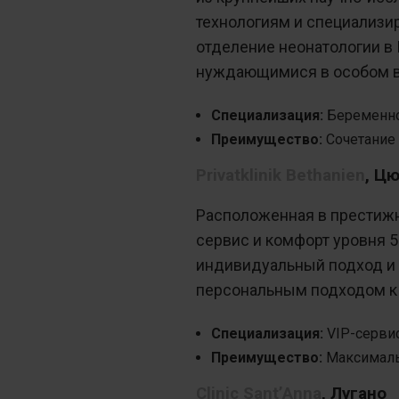
технологиям и специализи
отделение неонатологии в
нуждающимися в особом в
Специализация:
Беременнос
Преимущество:
Сочетание
Privatklinik Bethanien
, Ц
Расположенная в престижн
сервис и комфорт уровня 5
индивидуальный подход и 
персональным подходом к 
Специализация:
VIP-сервис
Преимущество:
Максималь
Clinic Sant’Anna
, Лугано