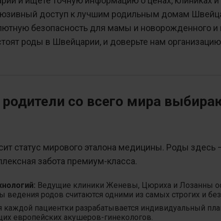
рии и ищете точную информацию о ценах, клиниках и
люзивный доступ к лучшим родильным домам Швейца
олютную безопасность для мамы и новорожденного и
 стоят роды в Швейцарии, и доверьте нам организаци
родители со всего мира выбира
ит статус мирового эталона медицины. Роды здесь —
плексная забота премиум-класса.
хнологий:
Ведущие клиники Женевы, Цюриха и Лозанны 
ы ведения родов считаются одними из самых строгих и без
 каждой пациентки разрабатывается индивидуальный пла
щих европейских акушеров-гинекологов.