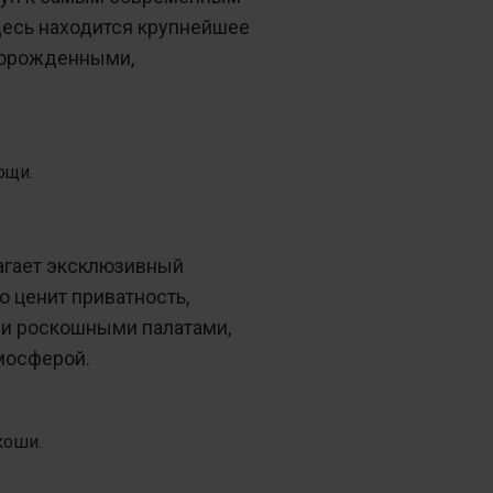
десь находится крупнейшее
оворожденными,
ощи.
агает эксклюзивный
о ценит приватность,
ми роскошными палатами,
мосферой.
коши.