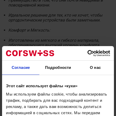
Преимущество в том, что они почти невидимы в
повседневной жизни.
Идеальное решение для тех, кто не хочет, чтобы
ортодонтические устройства были заметными.
Комфорт и Мягкость:
Изготовлены из мягкого и гибкого материала,
обеспечивающего высокий уровень комфорта.
Предотвращают раздражение десен и языка, что
часто возникает при использовании традиционных
брекетов.
Согласие
Подробности
О нас
Легкость в Уходе:
Простота ухода: легко снимать при еде и чистить
Этот сайт использует файлы «куки»
зубы перед надеванием.
Мы используем файлы cookie, чтобы анализировать
Предотвращает проблемы с гигиеной, связанные с
трафик, подбирать для вас подходящий контент и
традиционными брекетами.
рекламу, а также дать вам возможность делиться
информацией в социальных сетях. Мы передаем
Прозрачные элайнеры — это не только эффективное