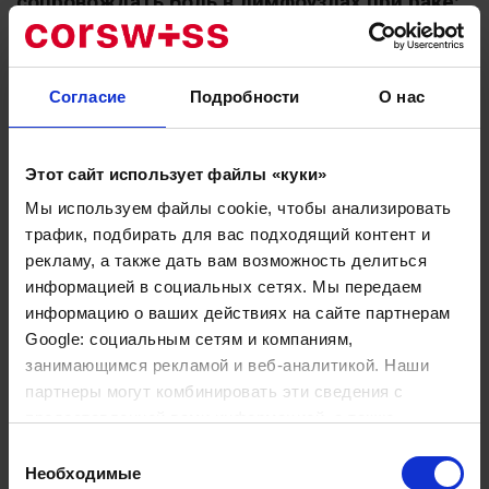
сопровождать боль в лимфоузлах при раке:
Увеличение лимфоузлов: Один или несколько
лимфоузлов могут быть увеличены, часто
безболезненны.
Согласие
Подробности
О нас
Усталость: Рак может вызывать общую слабость и
утомляемость.
Ночная потливость: Профузное потоотделение
Этот сайт использует файлы «куки»
ночью может быть признаком лимфомы или других
Мы используем файлы cookie, чтобы анализировать
видов рака.
трафик, подбирать для вас подходящий контент и
Потеря веса: Необъяснимая потеря веса может быть
одним из симптомов рака.
рекламу, а также дать вам возможность делиться
информацией в социальных сетях. Мы передаем
Лихорадка: Повышенная температура тела без
явной причины может быть признаком инфекции
информацию о ваших действиях на сайте партнерам
или рака.
Google: социальным сетям и компаниям,
занимающимся рекламой и веб-аналитикой. Наши
Важно отметить:
партнеры могут комбинировать эти сведения с
предоставленной вами информацией, а также
Не все увеличенные и болезненные лимфоузлы
являются признаком рака.
данными, которые они получили при использовании
Выбор
вами их сервисов.
Множество других заболеваний, не связанных с
Необходимые
согласия