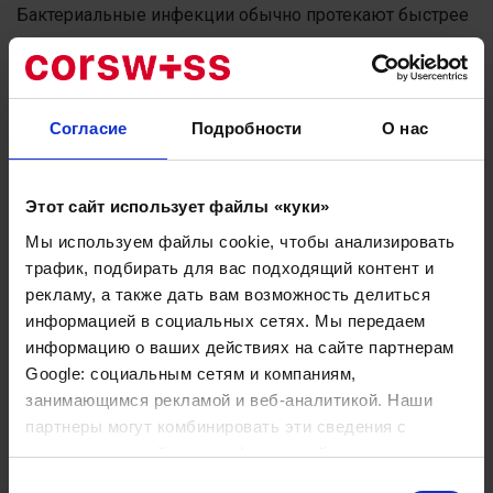
Бактериальные инфекции обычно протекают быстрее
и сильнее, а симптомы гораздо серьезнее, чем в
других случаях. Инкубационный период (т.е. время от
заражения до появления первых симптомов)
вирусной инфекции длится дольше, и больной может
Согласие
Подробности
О нас
за это время уже заразить домочадцев — обычно за 1-
2 дня до появления первых симптомов.
Этот сайт использует файлы «куки»
Виды ангины
Мы используем файлы cookie, чтобы анализировать
трафик, подбирать для вас подходящий контент и
Различают ангины по характеру поражения миндалин.
рекламу, а также дать вам возможность делиться
информацией в социальных сетях. Мы передаем
Катаральная ангина: миндалины повреждены
информацию о ваших действиях на сайте партнерам
только поверхностно, наблюдается покраснение и
отечность, сопровождается субфебрильной
Google: социальным сетям и компаниям,
температурой. Одна из самых легких форм длится не
занимающимся рекламой и веб-аналитикой. Наши
более трех дней,
партнеры могут комбинировать эти сведения с
предоставленной вами информацией, а также
данными, которые они получили при использовании
Выбор