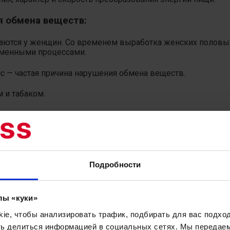
я обмена веществ:
чаются у женщин. Со временем выработка женских половых
бменными процессами.
с — частая причина нарушения обмена веществ.
 и табаком.
енность.
ваний.
Подробности
я.
идетельствовать о нарушении обмена веществ:
лы «куки»
e, чтобы анализировать трафик, подбирать для вас подход
;
ть делиться информацией в социальных сетях. Мы передае