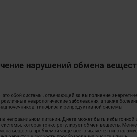
чение нарушений обмена вещест
это сбой системы, отвечающей за выполнение энергетич
о различные неврологические заболевания, а также
болезн
 надпочечников, гипофиза и репродуктивной системы.
в неправильном питании. Диета может быть избыточной и
 системы, которая тонко регулирует обмен веществ. Меняе
бмена веществ проблемой чаще всего является гипоталамус
ия, характер и скорость преобразования энергии пищи.