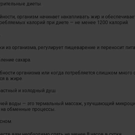
урительные диеты.
ности, организм начинает накапливать жир и обеспечивае
ебляемых калорий при диете — не менее 1200 калорий.
.
и из организма,
регулирует пищеварение и переносит пит
ление сахара.
ности организма или когда потребляется слишком много с
ся в жире.
растный и холодный душ.
ячей воды — это термальный массаж, улучшающий микроци
 на обменные процессы.
сном.
ств вам необходимо спать не менее 8 часов в сутки.