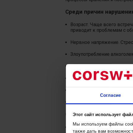
Среди причин нарушени
Возраст. Чаще всего встре
приводит к проблемам с о
Нервное напряжение. Стрес
Злоупотребление алкоголем
Генетическая предрасполож
Перенос некоторых заболе
Метаболический синдром.
Согласие
Нейроэндокринная патологи
Симптомы, что могут св
Этот сайт использует фай
Мы используем файлы cooki
Потеря или увеличение веса
также дать вам возможнос