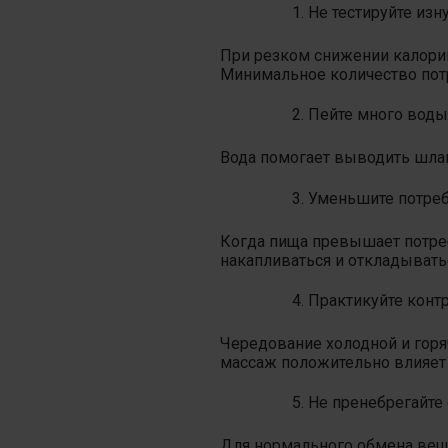
Не тестируйте изн
При резком снижении калорий
Минимальное количество потр
Пейте много воды
Вода помогает выводить шлак
Уменьшите потреб
Когда пища превышает потреб
накапливаться и откладывать
Практикуйте конт
Чередование холодной и гор
массаж положительно влияет
Не пренебрегайте 
Для нормального обмена веще