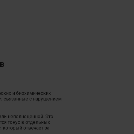
в
еских и биохимических
и, связанные с нарушением
ли неполноценной. Это
тся тонус в отдельных
, который отвечает за