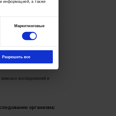
и информацией, а также
Маркетинговые
вашей работе и отношениях,
 операциях и т.п.
ие артериального давления,
верять не реже одного раза в
Разрешить все
аболеваний.
инструментов проверяет
д важных исследований и
следовании организма: