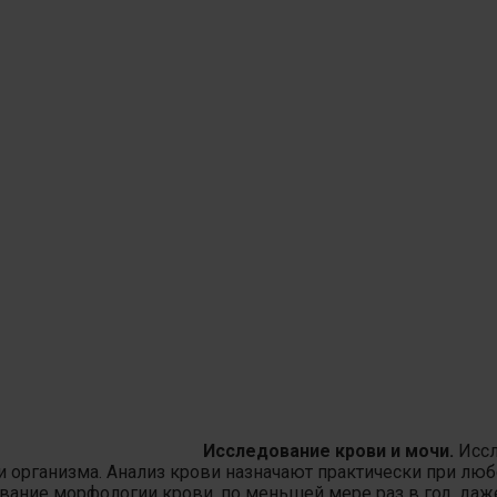
Исследование крови и мочи.
Иссл
и организма. Анализ крови назначают практически при люб
ание морфологии крови, по меньшей мере раз в год, даже