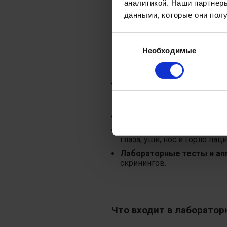
аналитикой. Наши партнеры
данными, которые они полу
Выбор
Необходимые
согласия
лекарствах, которые вы пр
Диагностика жизненно ва
частоты сердечных сокраще
год или раз в три года, в з
Визуальный осмотр.
Врач 
Физический осмотр.
По ме
глаза, уши, нос и горло па
Лабораторные тесты и ап
скринингов.
Что входит в лаборатор