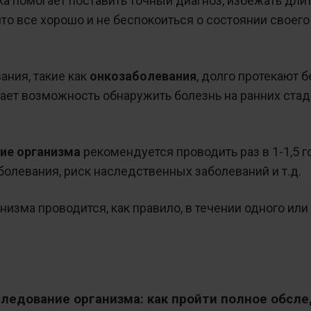
а помогает поставить точный диагноз, избежать дли
что все хорошо и не беспокоиться о состоянии своег
ания, такие как
онкозаболевания
, долго протекают 
ет возможность обнаружить болезнь на ранних стади
ие организма
рекомендуется проводить раз в 1-1,5 го
болевания, риск наследственных заболеваний и т.д.
изма проводится, как правило, в течении одного или
следование организма: как пройти полное обсл