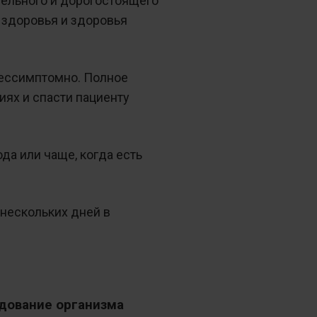
тельного и дорогостоящего
о здоровья и здоровья
бессимптомно. Полное
ях и спасти пациенту
да или чаще, когда есть
 нескольких дней в
едование организма