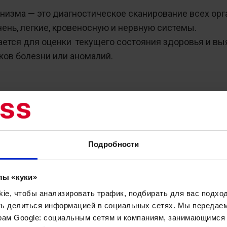
изма — это диагностическое сканирование всех орга
чень, легкие, кровеносную и нервную системы.
ется для оценки текущего состояния здоровья и вы
ов болезни или аномалий.
ганизма входит:
ача.
Врач запрашивает актуальную информацию о вашем 
Подробности
лы «куки»
e, чтобы анализировать трафик, подбирать для вас подход
ть делиться информацией в социальных сетях. Мы передае
рам Google: социальным сетям и компаниям, занимающимся 