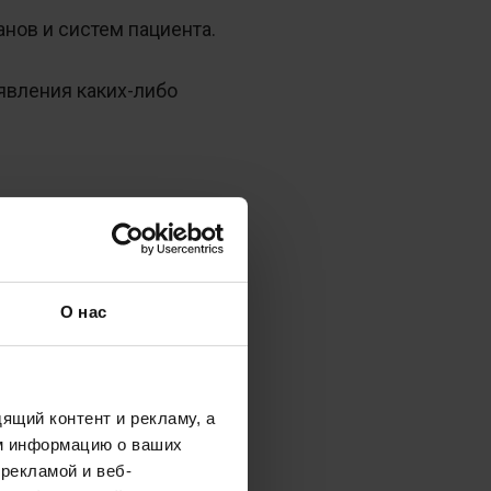
нов и систем пациента.
явления каких-либо
общем
О нас
ящий контент и рекламу, а
м информацию о ваших
рекламой и веб-