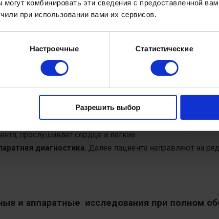
 могут комбинировать эти сведения с предоставленной вам
чили при использовании вами их сервисов.
Настроечные
Статистические
самочувствии. Сюда могут входить вопросы о 
инимаете, об аллергических реакциях, любых перенесенных
жных признаков.
Такая проверка включает в себя измерен
ний, частоту дыхания. Артериальное давление следует про
ависимости от анамнеза пациента.
Разрешить выбор
осматривает пациента на наличие признаков возможных з
ре продолжения медицинского осмотра, врач с помощью 
циента, прослушивает сердце и легкие.
паратная диагностика.
Далее пациента направляют на ря
ные и аппаратные исследования при полном об